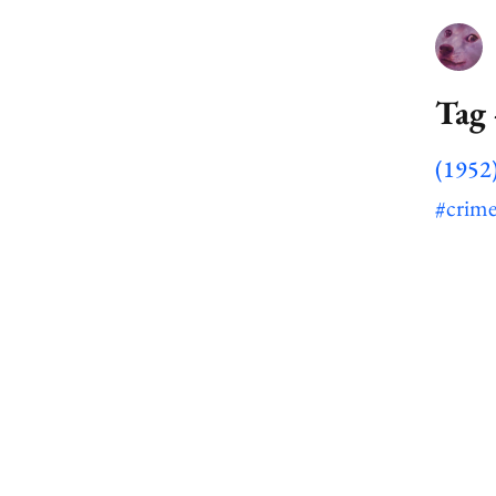
Tag 
(1952)
#crim